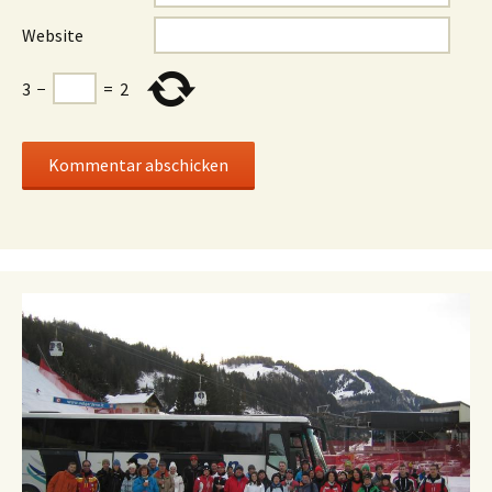
Website
3
−
=
2