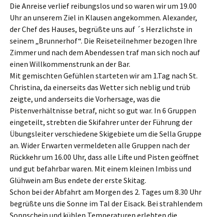
Die Anreise verlief reibungslos und so waren wir um 19.00
Uhr an unserem Ziel in Klausen angekommen. Alexander,
der Chef des Hauses, begrüßte uns auf ´s Herzlichste in
seinem „Brunnerhof“. Die Reiseteilnehmer bezogen Ihre
Zimmer und nach dem Abendessen traf man sich noch auf
einen Willkommenstrunk an der Bar.
Mit gemischten Gefühlen starteten wir am 1.Tag nach St.
Christina, da einerseits das Wetter sich neblig und trüb
zeigte, und anderseits die Vorhersage, was die
Pistenverhältnisse betraf, nicht so gut war. In 6 Gruppen
eingeteilt, strebten die Skifahrer unter der Führung der
Übungsleiter verschiedene Skigebiete um die Sella Gruppe
an. Wider Erwarten vermeldeten alle Gruppen nach der
Rückkehr um 16.00 Uhr, dass alle Lifte und Pisten geöffnet
und gut befahrbar waren. Mit einem kleinen Imbiss und
Glühwein am Bus endete der erste Skitag.
Schon bei der Abfahrt am Morgen des 2. Tages um 8.30 Uhr
begrüßte uns die Sonne im Tal der Eisack. Bei strahlendem
Sonnschein und kühlen Temperaturen erlebten die