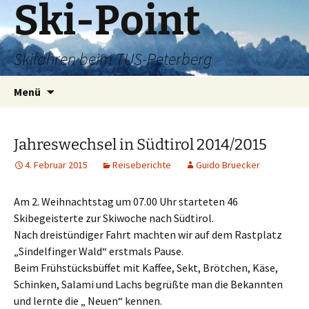
Ski-Point
Zum
Inhalt
springen
Skifahren beim TUS-Peterberg
Suchen
Menü
nach:
Jahreswechsel in Südtirol 2014/2015
4. Februar 2015
Reiseberichte
Guido Bruecker
Am 2. Weihnachtstag um 07.00 Uhr starteten 46
Skibegeisterte zur Skiwoche nach Südtirol.
Nach dreistündiger Fahrt machten wir auf dem Rastplatz
„Sindelfinger Wald“ erstmals Pause.
Beim Frühstücksbüffet mit Kaffee, Sekt, Brötchen, Käse,
Schinken, Salami und Lachs begrüßte man die Bekannten
und lernte die „ Neuen“ kennen.