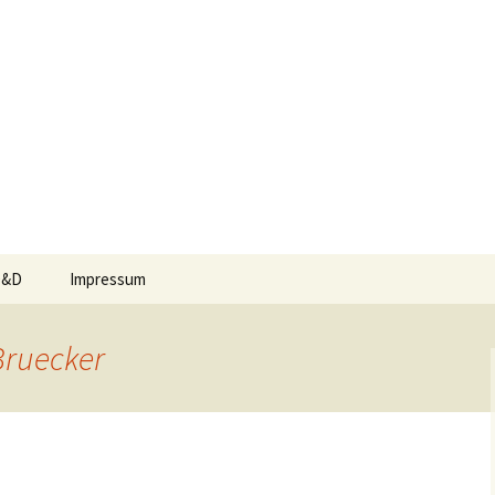
D&D
Impressum
15
kigebiete
Bruecker
015