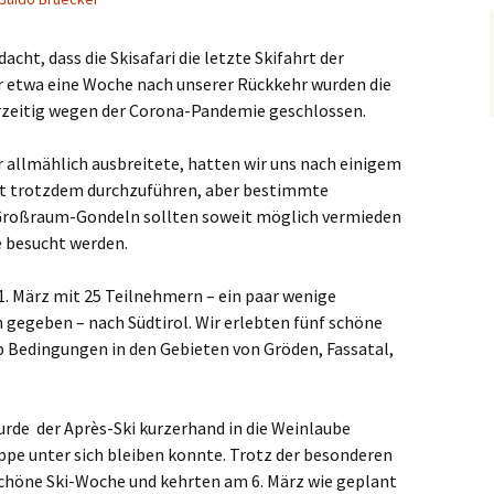
cht, dass die Skisafari die letzte Skifahrt der
r etwa eine Woche nach unserer Rückkehr wurden die
vorzeitig wegen der Corona-Pandemie geschlossen.
ar allmählich ausbreitete, hatten wir uns nach einigem
hrt trotzdem durchzuführen, aber bestimmte
Großraum-Gondeln sollten soweit möglich vermieden
e besucht werden.
1. März mit 25 Teilnehmern – ein paar wenige
 gegeben – nach Südtirol. Wir erlebten fünf schöne
 Bedingungen in den Gebieten von Gröden, Fassatal,
urde der Après-Ski kurzerhand in die Weinlaube
uppe unter sich bleiben konnte. Trotz der besonderen
schöne Ski-Woche und kehrten am 6. März wie geplant