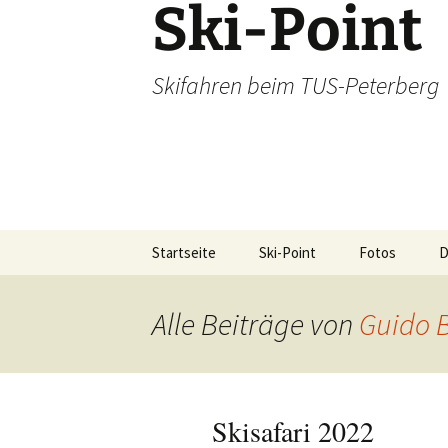
Ski-Point
Zum
Inhalt
springen
Skifahren beim TUS-Peterberg
Startseite
Ski-Point
Fotos
Klausen 2014/
S
Alle Beiträge von
Guido 
Skisafari 2015
Obertauern_2
Skisafari 2022