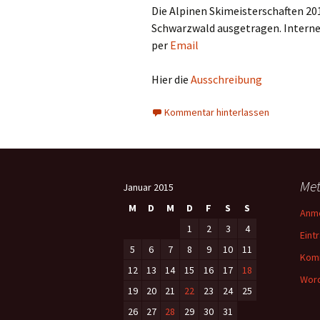
Die Alpinen Skimeisterschaften 20
Schwarzwald ausgetragen. Interner
per
Email
Hier die
Ausschreibung
Kommentar hinterlassen
Me
Januar 2015
M
D
M
D
F
S
S
Anm
1
2
3
4
Eint
5
6
7
8
9
10
11
Kom
12
13
14
15
16
17
18
Word
19
20
21
22
23
24
25
26
27
28
29
30
31