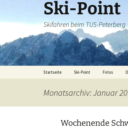
Ski-Point
Zum
Inhalt
springen
Skifahren beim TUS-Peterberg
Startseite
Ski-Point
Fotos
Klausen 2014/
S
Monatsarchiv: Januar 2
Skisafari 2015
Obertauern_2
Wochenende Schw