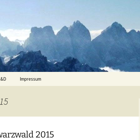
D&D
Impressum
15
kigebiete
015
015
arzwald 2015